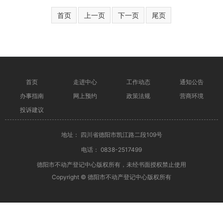
首页
上一页
下一页
尾页
首页
走进中心
工作动态
通知公告
办事指南
网上预约
政策法规
营商环境
投诉建议
地址： 四川省德阳市凯江路二段109号
电话： 0838-2517499
德阳市不动产登记中心版权所有，未经书面授权禁止使用
Copyright © 德阳市不动产登记中心版权所有