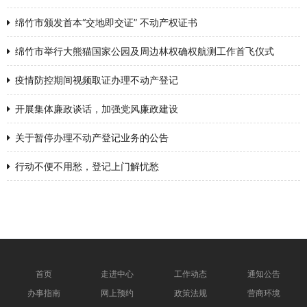
绵竹市颁发首本“交地即交证” 不动产权证书
绵竹市举行大熊猫国家公园及周边林权确权航测工作首飞仪式
疫情防控期间视频取证办理不动产登记
开展集体廉政谈话，加强党风廉政建设
关于暂停办理不动产登记业务的公告
行动不便不用愁，登记上门解忧愁
首页
走进中心
工作动态
通知公告
办事指南
网上预约
政策法规
营商环境